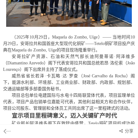
（
2025年10月29日，Maquela do Zombo, Uíge）—— 当地时间10
月29日，安哥拉共和国首座大型现代化铜矿——Tetelo铜矿项目投产庆
典在Maquela do Zombo, Uíge的项目现场隆重举行。
安哥拉矿产资源、石油和天然气部长迪阿曼蒂诺
·阿泽维多
（Diamantino Azevedo）阁下代表安哥拉共和国总统若昂·洛伦索（Jo
ão
Lourenço）阁下出席并主持了落成仪式。
威热省省长若泽·卡瓦略·达·罗查（José Carvalho da Rocha）阁
下，能源水利部、环境部、工业商业部、财政部、内政部、规划部、
交通运输部等多部委国务秘书，
项目总包单位电建国际与水电十四局联营体代表，项目监理单位
代表，项目产品包销单位嘉能可代表，其他利益相关方和合作伙伴，
项目公司股东、管理层和全体员工共同出席了这一里程碑式的活动。
宣示项目里程碑意义，迈入关键矿产时代
矿业部长阿泽维多阁下在致辞中盛赞，
Tetelo铜矿项目的成功投
产，是安哥拉总统战略远见的卓越体现。
分享
他指出，作为安哥拉
“第一座地下矿山”，Tetelo铜矿的落成是一项